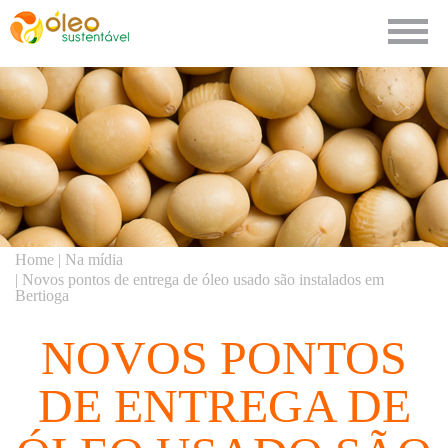
O Programa
Ciclo do Óleo
Pontos de Entrega
Educação Ambiental
Home |
Na mídia
| Novos pontos de entrega de óleo usado são instalados em
Bertioga
Na mídia
NOVOS PONTOS
Contato
DE ENTREGA DE